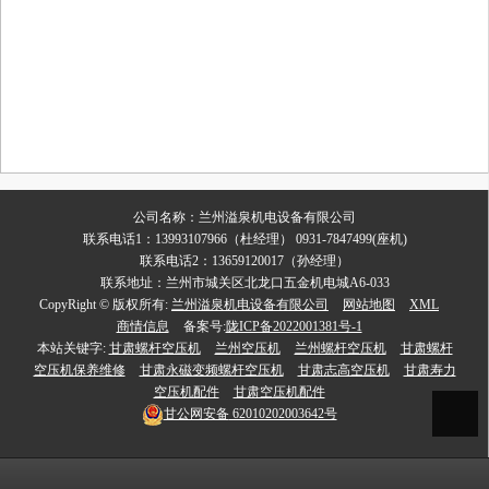
公司名称：兰州溢泉机电设备有限公司
联系电话1：13993107966（杜经理） 0931-7847499(座机)
联系电话2：13659120017（孙经理）
联系地址：兰州市城关区北龙口五金机电城A6-033
CopyRight © 版权所有:
兰州溢泉机电设备有限公司
网站地图
XML
商情信息
备案号:
陇ICP备2022001381号-1
本站关键字:
甘肃螺杆空压机
兰州空压机
兰州螺杆空压机
甘肃螺杆
空压机保养维修
甘肃永磁变频螺杆空压机
甘肃志高空压机
甘肃寿力
空压机配件
甘肃空压机配件
甘公网安备
62010202003642号