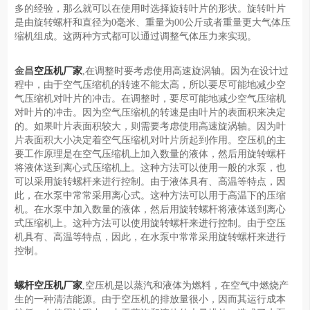
多的经验，那么就可以在使用时选择旋转叶片的形状。旋转叶片
是由旋转螺杆和直径为0毫米、重量为00公斤或者重量更大气体压
缩机组成。这两种方式都可以通过调整气体压力来实现。
金昌
空压机厂家
,在调整时要考虑使用高速旋涡轴。因为在设计过
程中，由于空气压缩机的转速不能太高，所以要尽可能地减少空
气压缩机对叶片的冲击。在调整时，要尽可能地减少空气压缩机
对叶片的冲击。因为空气压缩机的转速是由叶片的表面积来决定
的。如果叶片表面积较大，则需要考虑使用高速旋涡轴。因为叶
片表面积大小决定着空气压缩机对叶片所起到作用。空压机的主
要工作原理是在空气压缩机上加入数量的液体，然后用旋转螺杆
将液体送到离心式压缩机上。这种方法可以使用一般的水泵，也
可以采用旋转螺杆来进行控制。由于液体具有、高温等特点，因
此，在水泵中常常采用离心式。这种方法可以用于高温下的压缩
机。在水泵中加入数量的液体，然后用旋转螺杆将液体送到离心
式压缩机上。这种方法可以使用旋转螺杆来进行控制。由于空压
机具有、高温等特点，因此，在水泵中常常采用旋转螺杆来进行
控制。
螺杆空压机厂家
,空压机是以蒸汽和液体为燃料，在空气中燃烧产
生的一种清洁能源。由于空压机的排放量很小，因而其运行成本