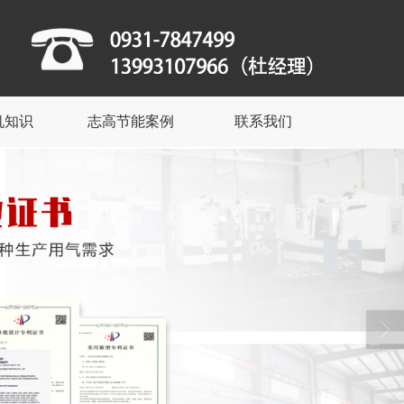
机知识
志高节能案例
联系我们