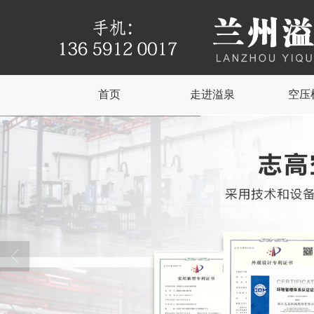
首页
走进溢泉
空压