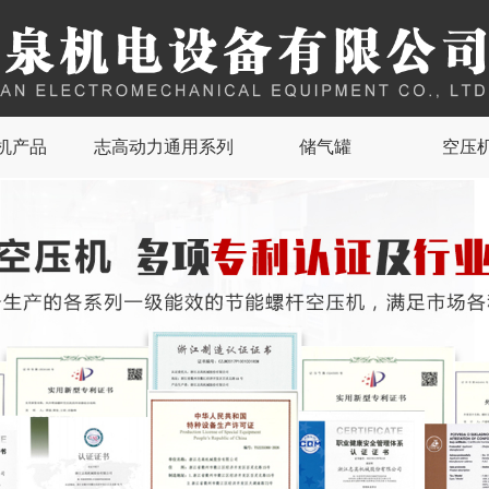
机产品
志高动力通用系列
储气罐
空压